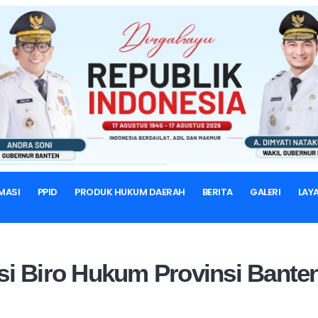
BERANDA
STRUKTUR ORGANISASI
 Organisasi Biro Hukum Provin
Profile
MASI
PPID
PRODUK HUKUM DAERAH
BERITA
GALERI
LAY
si Biro Hukum Provinsi Bante