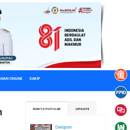
si Banten
ANAN ONLINE
SAKIP
n
BERITA POPULER
UPDATE
Delapan