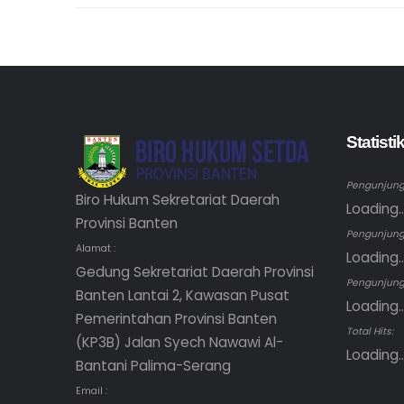
Statist
Pengunjung 
Biro Hukum Sekretariat Daerah
Loading..
Provinsi Banten
Pengunjung
Alamat :
Loading..
Gedung Sekretariat Daerah Provinsi
Pengunjung 
Banten Lantai 2, Kawasan Pusat
Loading..
Pemerintahan Provinsi Banten
Total Hits:
(KP3B) Jalan Syech Nawawi Al-
Loading..
Bantani Palima-Serang
Email :