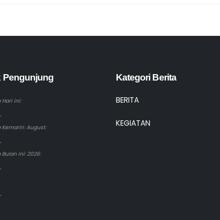
ik Pengunjung
Kategori Berita
BERITA
Hari ini:
.
KEGIATAN
 Kemarin: August:
.
Bulan ini: 2026:
.
.