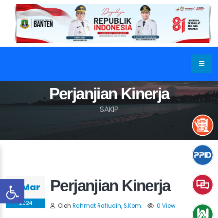
BERANDA
PERJANJIAN KINERJA
Perjanjian Kinerja
SAKIP
Perjanjian Kinerja
19 Mar
2024
Oleh
Rahmat Rafiudin, S.Kom.
0 View