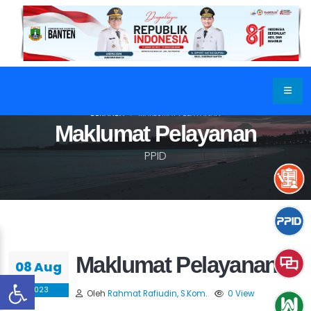
BERANDA
MAKLUMAT PELAYANAN
Maklumat Pelayanan
PPID
Maklumat Pelayanan
08 Aug
2023
Oleh
Rahmat Rafiudin, S.Kom.
0 View